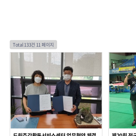
Total 133건
11 페이지
드림주간활동서비스센터 업무협약 체결
제20회 