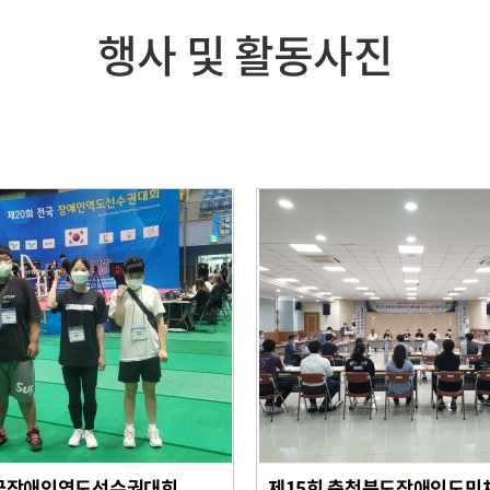
행사 및 활동사진
전국장애인역도선수권대회
제15회 충청북도장애인도민